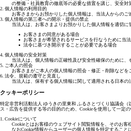
の整備・社員教育の徹底等の必要な措置を講じ、安全対
2. 個人情報の利用目的
お客さまからお預かりした個人情報は、当法人からのご
3. 個人情報の第三者への開示・提供の禁止
当法人は、お客さまよりお預かりした個人情報を適切に
お客さまの同意がある場合
お客さまが希望されるサービスを行なうために当法
法令に基づき開示することが必要である場合
4. 個人情報の安全対策
当法人は、個人情報の正確性及び安全性確保のために、
5. ご本人の照会
お客さまがご本人の個人情報の照会・修正・削除などを
6. 法令、規範の遵守と見直し
当法人は、保有する個人情報に関して適用される日本の
クッキーポリシー
特定非営利活動法人 ゆうきの里東和 ふるさとづくり協議会
ス・広告を提供する等の目的のため、Cookieを使用して一定
1. Cookieについて
Cookieとはお客様のウェブサイト閲覧情報を、その
なおCookie情報からユーザーの個人情報を特定するこ