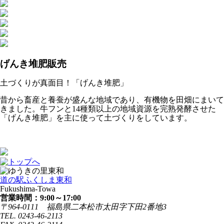
げんき堆肥販売
土づくりが真面目！「げんき堆肥」
昔から畜産と養蚕が盛んな地域であり、有機物を田畑にまいて
きました。牛フンと14種類以上の地域資源を完熟発酵させた
「げんき堆肥」を主に使って土づくりをしています。
道の駅
ふくしま東和
Fukushima-Towa
営業時間：9:00～17:00
〒964-0111
福島県二本松市太田字下田2番地3
TEL. 0243-46-2113