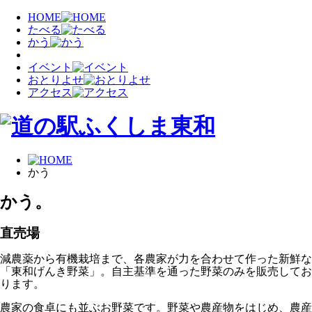
HOME
たべる
かう
イベント
おとりよせ
アクセス
かう
かう。
直売場
減農薬から有機栽培まで、各農家が力を合わせて作った新鮮な
「東和げんき野菜」。自主基準を通った野菜のみを販売してお
ります。
農家の食卓にも並ぶお野菜です。野菜や農産物をはじめ、農産