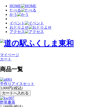
HOME
たべる
かう
イベント
おとりよせ
アクセス
マイページ
カート
商品一覧
手作りアイスセット
3,000円
(税込)
野草桑茶
1,188円
(税込)