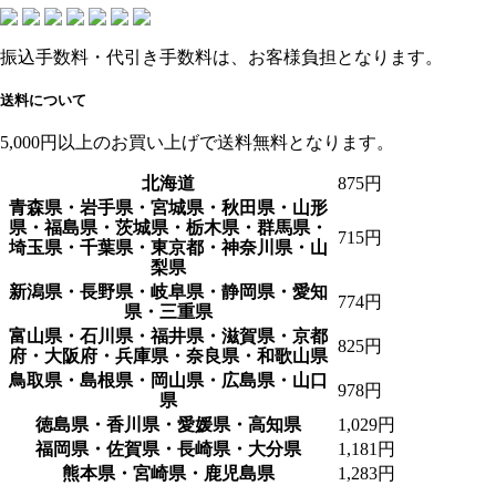
振込手数料・代引き手数料は、お客様負担となります。
送料について
5,000円以上のお買い上げで送料無料となります。
北海道
875円
青森県・岩手県・宮城県・秋田県・山形
県・福島県・茨城県・栃木県・群馬県・
715円
埼玉県・千葉県・東京都・神奈川県・山
梨県
新潟県・長野県・岐阜県・静岡県・愛知
774円
県・三重県
富山県・石川県・福井県・滋賀県・京都
825円
府・大阪府・兵庫県・奈良県・和歌山県
鳥取県・島根県・岡山県・広島県・山口
978円
県
徳島県・香川県・愛媛県・高知県
1,029円
福岡県・佐賀県・長崎県・大分県
1,181円
熊本県・宮崎県・鹿児島県
1,283円